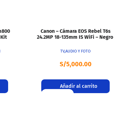
Vista rápida
m800
Canon – Cámara EOS Rebel T6s
Kit
24.2MP 18-135mm IS WiFi – Negro
N
TV,AUDIO Y FOTO
S/
5,000.00
Añadir al carrito