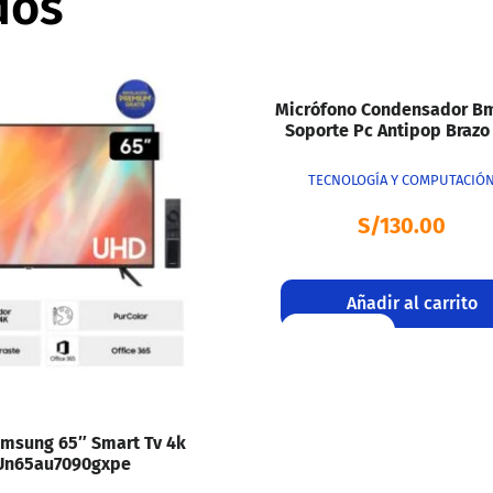
dos
Vista rápida
Micrófono Condensador B
Soporte Pc Antipop Brazo 
TECNOLOGÍA Y COMPUTACIÓ
S/
130.00
Añadir al carrito
sta rápida
amsung 65″ Smart Tv 4k
Un65au7090gxpe