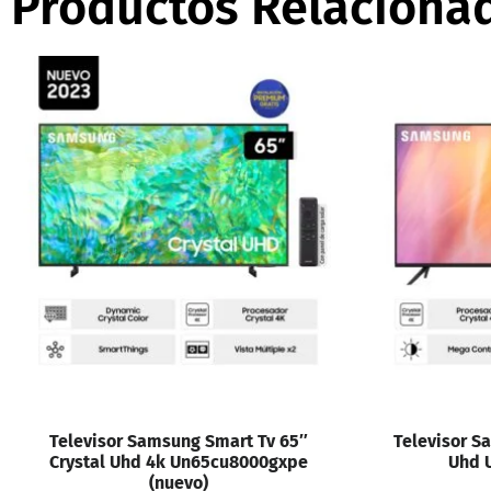
Productos Relaciona
Vista rápida
Vi
Televisor Samsung Smart Tv 65″
Televisor S
Crystal Uhd 4k Un65cu8000gxpe
Uhd 
(nuevo)