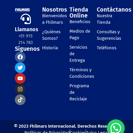
Nosotros
Tienda
Contáctanos
Online
Bienvenidos
Nuestra
Beneficios
a Fhilmars
Tienda
Llamanos
Medios de
¿Quiénes
Consultas y
+51 915
Pago
Somos?
Sugerencias
214 783
Servicios
Síguenos
Historia
Teléfonos
de
Entrega
Términos y
Condiciones
Programa
de
Reciclaje
© 2023 Fhilmars Internacional. Derechos Reservado
Políticas de Privacidad
Cookies
Aviso Legal